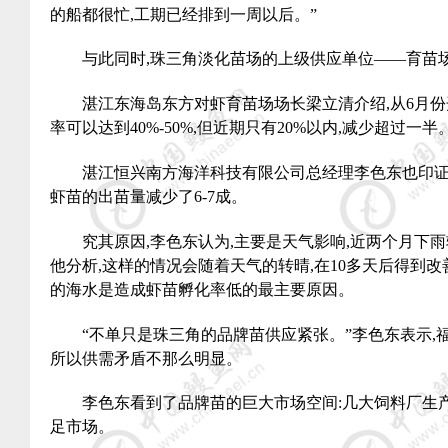
的船都很忙
,
工期已经排到一周以后。”
与此同时
,
珠三角淡化苗场的上级供应单位——育苗
湛江东海岛东方对虾育苗场场长梁立清介绍
,
从
6
月份
率可以达到
40%-50%,
但近期只有
20%
以内
,
减少超过一半
湛江恒兴南方海洋科技有限公司总经理李色东也印
虾苗的出苗量减少了
6-7
成。
究其原因
,
李色东认为
,
主要是天气影响
,
近两个月下雨
他分析
,
这样的情况会随着天气的转晴
,
在
10
多天后得到改
的海水是造成虾苗孵化率低的最主要原因。
“不单只是珠三角的品牌苗供应紧张。”李色东表示
,
所以供需矛盾不那么明显。
李色东看到了品牌苗的巨大市场空间
:
几大饲料厂生
足市场。