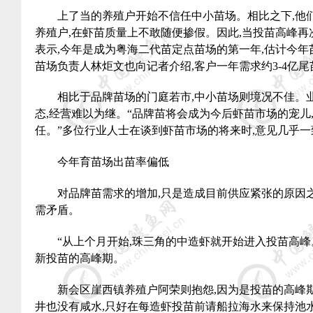
上了当的养殖户开始不信任中小苗场。相比之下
,
他
养殖户
,
在虾苗质量上不敢随便掺假。因此
,
当投苗高峰再
表示
,
今年是成为粤海二代苗定点苗场的第一年
,
估计今年
苗场负责人林炬文也向记者介绍
,
客户一年需求约
3-4
亿尾
相比于品牌苗场的门庭若市
,
中小苗场则境况不佳。
态
,
经营难以为继。“品牌苗将会成为今后虾苗市场的宠儿
任。”多位行业人士在谈到虾苗市场的将来时
,
意见几乎一
今年育苗场出苗率偏低
对品牌苗需求的增加
,
只是造成目前供应紧张的原因
需矛盾。
“从上个月开始
,
珠三角的中造虾就开始进入投苗高峰
新投苗的高峰期。
新会区崖西镇养殖户阿荣则抱怨
,
因为是投苗的高峰
井也没有咸水
,
只好在每造虾投苗前请船拉海水来保持池