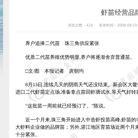
虾苗经营品
浏览次数：
419
发布时间：
2009-08-19
养户追捧二代苗 珠三角供应紧张
优质二代苗养殖优势明显
,
养户将逐渐舍弃普通苗。
□文
/
图 本报记者 庹朝均
8
月
13
日
,
连续几天的阴雨天气还没结束。新会区大鳌
进口二代虾苗定点场
,
准备拿点苗回虾塘试水
,
等天气好转
“这批苗一周前就已经预订了。”陈说。
近一个月来
,
珠三角开始进入中造虾投苗高峰
,
虾苗的
大虾料企业做的品牌苗；另外
,
湛江地区育苗场近两个月
十分紧张。