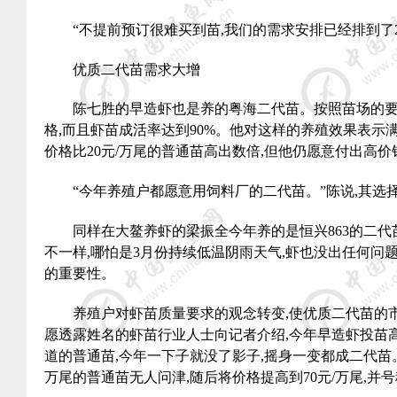
“不提前预订很难买到苗
,
我们的需求安排已经排到了
优质二代苗需求大增
陈七胜的早造虾也是养的粤海二代苗。按照苗场的
格
,
而且虾苗成活率达到
90%
。他对这样的养殖效果表示
价格比
20
元
/
万尾的普通苗高出数倍
,
但他仍愿意付出高价
“今年养殖户都愿意用饲料厂的二代苗。”陈说
,
其选
同样在大鳌养虾的梁振全今年养的是恒兴
863
的二代
不一样
,
哪怕是
3
月份持续低温阴雨天气
,
虾也没出任何问
的重要性。
养殖户对虾苗质量要求的观念转变
,
使优质二代苗的
愿透露姓名的虾苗行业人士向记者介绍
,
今年早造虾投苗
道的普通苗
,
今年一下子就没了影子
,
摇身一变都成二代苗
万尾的普通苗无人问津
,
随后将价格提高到
70
元
/
万尾
,
并号