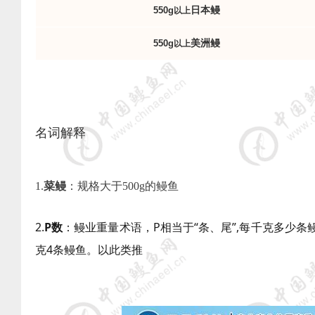
日本鳗
550g
以上
美洲鳗
550g
以上
名词解释
1.
菜鳗
：规格大于500g的鳗鱼
2.
P
数
：鳗业重量术语，P相当于“条、尾”,每千克多少条鳗
克4条鳗鱼。以此类推