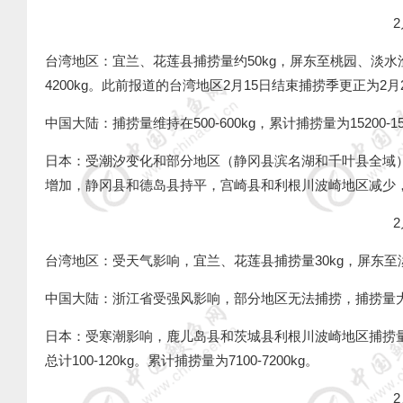
2
台湾地区：宜兰、花莲县捕捞量约
50kg
，屏东至桃园、淡水
4200kg
。此前报道的台湾地区
2
月
15
日结束捕捞季更正为
2
月
中国大陆：捕捞量维持在
500-600kg
，累计捕捞量为
15200-1
日本：受潮汐变化和部分地区（静冈县滨名湖和千叶县全域
增加，静冈县和德岛县持平，宫崎县和利根川波崎地区减少
2
台湾地区：受天气影响，宜兰、花莲县捕捞量
30kg
，屏东至
中国大陆：浙江省受强风影响，部分地区无法捕捞，捕捞量
日本：受寒潮影响，鹿儿岛县和茨城县利根川波崎地区捕捞
总计
100-120kg
。累计捕捞量为
7100-7200kg
。
2