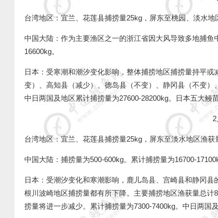
台湾地区：宜兰、花莲县捕捞量
25kg
，屏东至桃园、淡水地
中国大陆：作为主要渔区之一的浙江省因大风导致多地捕鱼
16600kg
。
日本：受寒潮和潮汐变化影响，整体捕捞地区捕捞量持平或
变）、高知县（减少）、德岛县（不变）、静冈县（不变）
中日两国及地区累计捕捞量为
27600-28200kg
。日本五大鳗
2
台湾地区：宜兰、花莲县捕捞量
25kg
，屏东至淡水地区渔获
中国大陆：捕捞量为
500-600kg
。累计捕捞量为
16700-17100
日本：受潮汐变化和寒潮影响，鹿儿岛县、宫崎县和静冈县
根川波崎地区捕捞量都有所下降。主要捕捞地区渔获量总计
8
捞量将进一步减少。累计捕捞量为
7300-7400kg
。中日两国