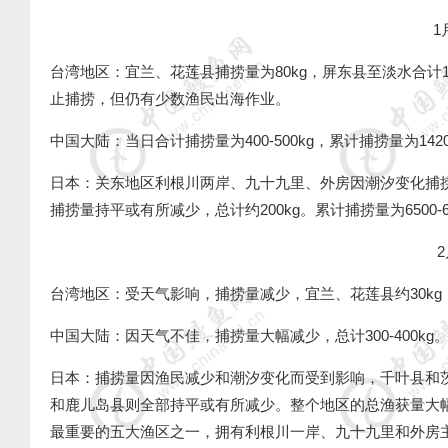
1
台湾地区：宜兰、花莲县捕捞量为
80kg
，屏东县至淡水合计
止捕捞，但仍有少数渔民出海作业。
中国大陆：当日合计捕捞量为
400-500kg
，累计捕捞量为
142
日本：关东地区利根川两岸、九十九里、外房因潮汐变化捕
捕捞量持平或有所减少，总计约
200kg
。累计捕捞量为
6500-
2
台湾地区：受天气影响，捕捞量减少，宜兰、花莲县约
30kg
中国大陆：因天气不佳，捕捞量大幅减少，总计
300-400kg
日本：捕捞量因渔民减少和潮汐变化而受到影响，千叶县和
和鹿儿岛县则全部持平或有所减少。整个地区的总渔获量大
最重要的五大渔区之一，拥有利根川一岸、九十九里和外房