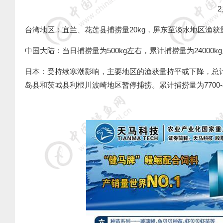
2
台湾地区：宜兰、花莲县捕捞量
20kg
，屏东至淡水地区渔获
中国大陆：当日捕捞量为
500kg
左右，累计捕捞量为
24000kg
日本：受持续寒潮影响，主要地区的渔获量持平或下降，总
岛县和茨城县利根川波崎地区暂停捕捞。累计捕捞量为
7700