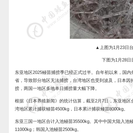
▲上图为1月23日
下图为1月28
东亚地区
2025
鳗苗捕捞季已经正式过半。自年初以来，国内
省，导致部分地区无法捕捞，台湾地区也受到波及，日本因
捞，两国一地区多地单日捕捞量大幅下降。
根据《日本养殖新闻》的统计估算，截至
2
月
7
日，东亚地区
湾地区累计捕获鳗苗
4500kg
，日本累计捕获鳗苗
8000kg
。
东亚三国一地区合计入池鳗苗
35500kg
。其中中国大陆入池
11000kg
；韩国入池鳗苗
2500kg
。