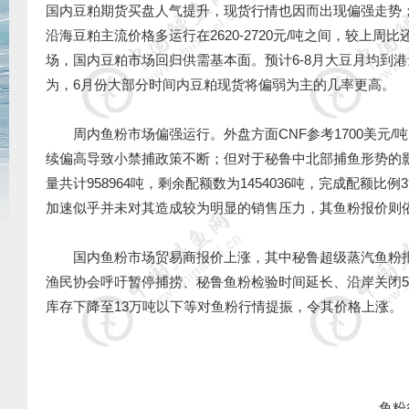
国内豆粕期货买盘人气提升，现货行情也因而出现偏强走势
沿海豆粕主流价格多运行在2620-2720元/吨之间，较上周
场，国内豆粕市场回归供需基本面。预计6-8月大豆月均到港
为，6月份大部分时间内豆粕现货将偏弱为主的几率更高。
周内鱼粉市场偏强运行。外盘方面CNF参考1700美元/
续偏高导致小禁捕政策不断；但对于秘鲁中北部捕鱼形势的影响却
量共计958964吨，剩余配额数为1454036吨，完成配额
加速似乎并未对其造成较为明显的销售压力，其鱼粉报价则
国内鱼粉市场贸易商报价上涨，其中秘鲁超级蒸汽鱼粉报价在135
渔民协会呼吁暂停捕捞、秘鲁鱼粉检验时间延长、沿岸关闭
库存下降至13万吨以下等对鱼粉行情提振，令其价格上涨。
鱼粉