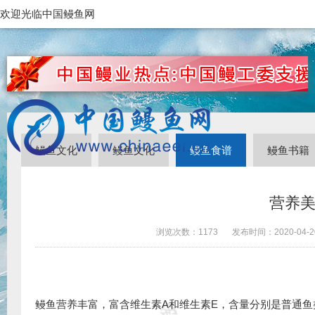
欢迎光临中国鳗鱼网
鳗鱼文化
鳗鱼文化
鳗鱼食谱
鳗鱼书籍
营养
浏览次数：
1173
发布时间：
2020-04-2
鳗鱼营养丰富，富含维生素A和维生素E，含量分别是普通鱼类的