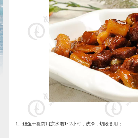
1、鳗鱼干提前用凉水泡1~2小时，洗净，切段备用；