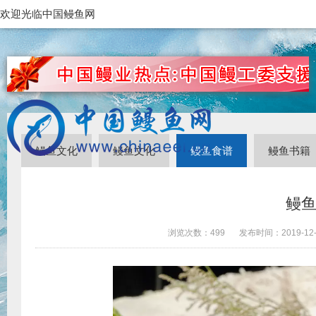
欢迎光临中国鳗鱼网
鳗鱼文化
鳗鱼文化
鳗鱼食谱
鳗鱼书籍
鳗
浏览次数：
499
发布时间：
2019-12