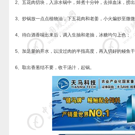
2、五花肉切块，入凉水锅中，焯煮十分钟，去掉血沫，捞
3、炒锅放一点点植物油，下五花肉和老姜，小火煸炒至微
4、待白酒香味出来后，调入生抽和老抽，冰糖均匀上色；
5、加足量的开水，以没过肉的半指高度，再入切好的鳗鱼
6、取出香葱结不要，收干汤汁，起锅。