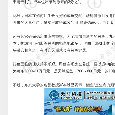
申请专利”。成本也压缩到原来的3分之1。
此外，日本在如何让生长良好的成鱼交配、获得健康且发育快
将来的大量生产，确实已取得成效”，山野惠佑表示，并计划
还有其它确保稳定供应的举措。为了增加自然界的鳗鱼，九
本，护城河与稻田等鳗鱼的栖息地很多，但“由于混凝土护岸
头巢穴和鱼道，有时几天后就会有鳗鱼定居。
鳗鱼面临的现状并不乐观。即使实现完全养殖，要以适中的
为每条5000～1万日元，是天然鳗鱼（700～800日元）的
不过，东京大学的名誉教授冢本胜巳表示，鳗鱼“是生命力顽