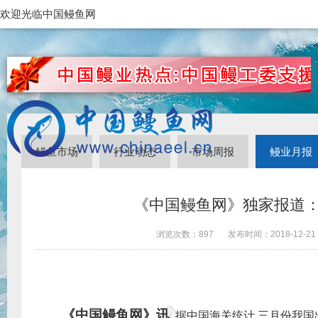
欢迎光临中国鳗鱼网
鳗鱼市场
行业动态
市场周报
鳗业月报
《中国鳗鱼网》独家报道：
浏览次数：
897
发布时间：
2018-12-21
《中国鳗鱼网》讯
据中国海关统计
,
三
月份我国