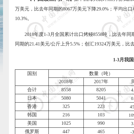
万美元，比去年同期的
8067
万美元下降
29.0%
；平均出口
10.3%
。
2018
年度
1-3
月全国累计出口烤鳗
8558
吨，比去年同
同期的
21.41
美元
/
公斤上升
5.5%
；创汇
19324
万美元，比
1-3
月我国
国别
数量（吨）
2018
年
2017
年
合计
8558
8205
4
日本
5080
5041
0
香港
325
223
4
韩国
216
103
10
美国
1025
990
3
俄罗斯
447
465
-