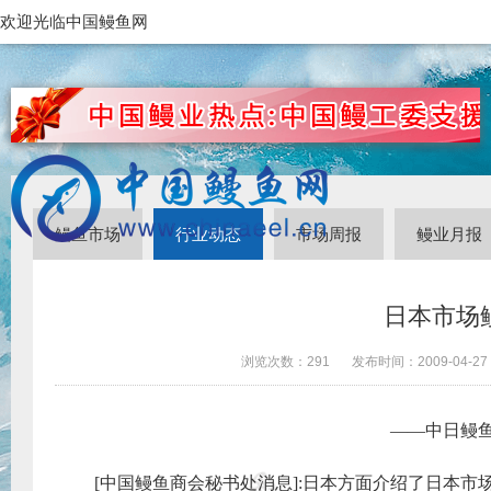
欢迎光临中国鳗鱼网
鳗鱼市场
行业动态
市场周报
鳗业月报
日本市场
浏览次数：
291
发布时间：
2009-04-27
——中日鳗
[
中国鳗鱼商会秘书处消息
]:
日本方面介绍了日本市