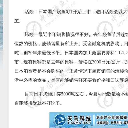
活鳗：日本国产鳗鱼
6
月开始上市，进口活鳗会以大
主。
烤鳗：最近半年销售情况很不好。去年鳗鱼节后连
位数的价格，使销售量有所上升。受金融危机的影响，
吨，创
20
年来最低水平。日本国内加工鳗需要原料
1.1-1.2
市，现有原料都是去年的原料，价格在
3000
日元
/
公斤，
日本消费者是不会购买的。正常情况下超市销售的活鳗
活中必需的食品，是否能够销售好还要看价格和口味等
目前日本烤鳗库存
5000
吨左右，今夏可能数量会不
否能够接受就不好说了。