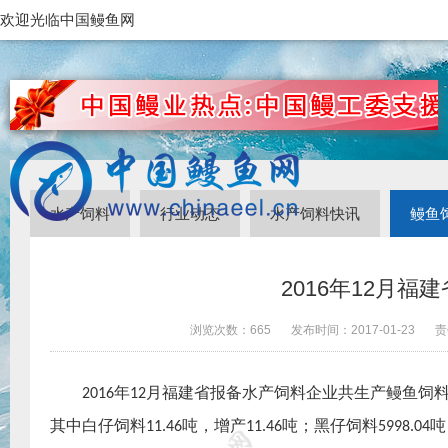
欢迎光临中国鳗鱼网
水产饲料
行业动态
水产饲料快讯
鳗鱼
2016年12月
浏览次数：
665
发布时间：
2017-01-23
责
年
月福建省报备水产饲料企业共生产鳗鱼饲
2016
12
其中白仔饲料
吨，增产
吨；黑仔饲料
吨
11.46
11.46
5998.04