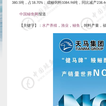
吨，占
；成鳗饲料
吨，同比减产
380.5
18.70%
1084.96
238.4
中国鳗鱼网
报道
【关键字】：
水产养殖
，
渔业
，
鳗鱼
，饲料产量，