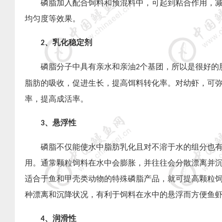
磷脂加入配合饲料和预混料中，可起到粘合作用，
均匀度等效果。
、乳化稳定剂
2
磷脂分子中具有亲水和亲油
个基团，所以是很好的
2
脂肪的吸收，促进生长，提高饵料转化率。对幼虾，可
率，提高成活率。
、悬浮性
3
磷脂不仅能使水中脂肪乳化且对不溶于水的组分也
用。通常颗粒饲料在水中会膨胀，并往往会分散漂离并
适合于鱼和甲壳类动物的特殊磷脂产品，就可提高颗粒
种漂离和沉降状况，有利于饲料在水中的悬浮而方便鱼
、润滑性
4