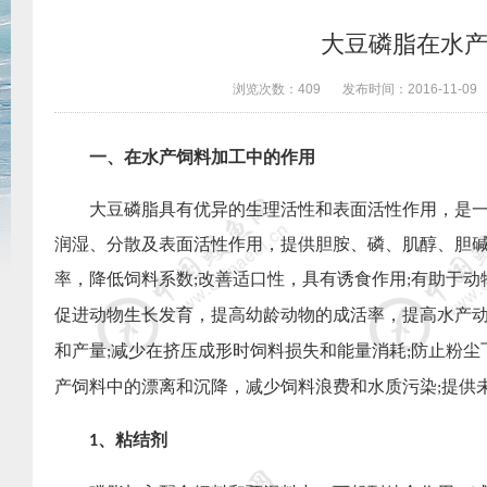
大豆磷脂在水
浏览次数：
409
发布时间：
2016-11-09
一、在水产饲料加工中的作用
大豆磷脂具有优异的生理活性和表面活性作用，是
润湿、分散及表面活性作用，提供胆胺、磷、肌醇、胆
率，降低饲料系数
改善适口性，具有诱食作用
有助于动
;
;
促进动物生长发育，提高幼龄动物的成活率，提高水产
和产量
减少在挤压成形时饲料损失和能量消耗
防止粉尘
;
;
产饲料中的漂离和沉降，减少饲料浪费和水质污染
提供
;
、粘结剂
1