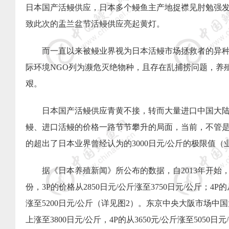
日本国产活鳗供应，日本多个鳗鱼主产地捉襟见肘勉强
致此次的盂兰盆节活鳗供应亮起黄灯。
而一直以来被鳗业界视为日本活鳗市场拯救者的异
际环境
NGO
列为濒危灭绝物种，且存在乱捕捞问题，养
艰。
日本国产活鳗供应青黄不接，转而大量进口中国大
鳗、进口活鳗的价格一路节节攀升的局面，当前，不管
的超出了日本业界曾经认为的
3000
日元
/
公斤的极限值（业
据《日本养殖新闻》所公布的数据，自
2013
年开始
份，
3P
的价格从
2850
日元
/
公斤
涨至
3750
日元
/
公斤
；
4P
的
涨至
5200
日元
/
公斤（详见图
2
）。东京中央大阪市场中国
上涨至
3800
日元
/
公斤，
4P
的从
3650
元
/
公斤涨至
5050
日元
/