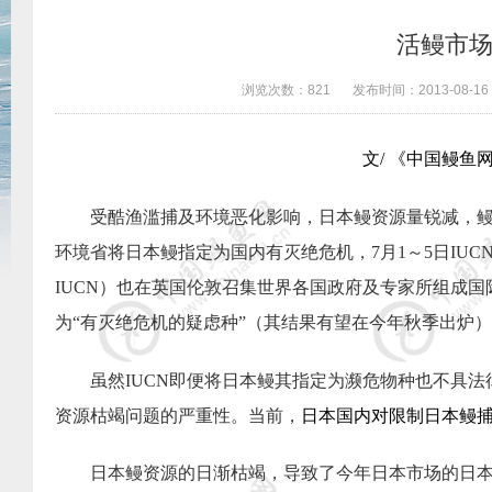
活鳗市
浏览次数：
821
发布时间：
2013-08-16
文
/
《中国鳗鱼
受酷渔滥捕及环境恶化影响，日本鳗资源量锐减，
环境省将日本鳗指定为国内有灭绝危机，
7
月
1
～
5
日
IUC
IUCN
）也在英国伦敦召集世界各国政府及专家所组成国
为“有灭绝危机的疑虑种”（其结果有望在今年秋季出炉
虽然
IUCN
即便将
日本鳗
其指定为濒危物种也不具法
资源枯竭问题的严重性。当前，
日本国内对限制日本鳗
日本鳗资源的日渐枯竭，导致了今年日本市场的日