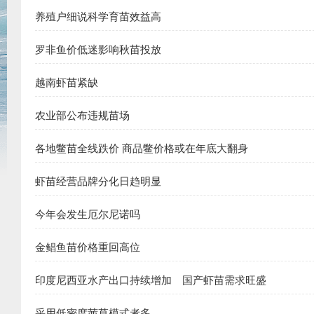
养殖户细说科学育苗效益高
罗非鱼价低迷影响秋苗投放
越南虾苗紧缺
农业部公布违规苗场
各地鳖苗全线跌价 商品鳖价格或在年底大翻身
虾苗经营品牌分化日趋明显
今年会发生厄尔尼诺吗
金鲳鱼苗价格重回高位
印度尼西亚水产出口持续增加 国产虾苗需求旺盛
采用低密度茜草模式者多